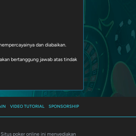
dak mempercayainya dan diabaikan.
akan bertanggung jawab atas tindak
AIN
VIDEO TUTORIAL
SPONSORSHIP
 Situs poker online ini menyediakan