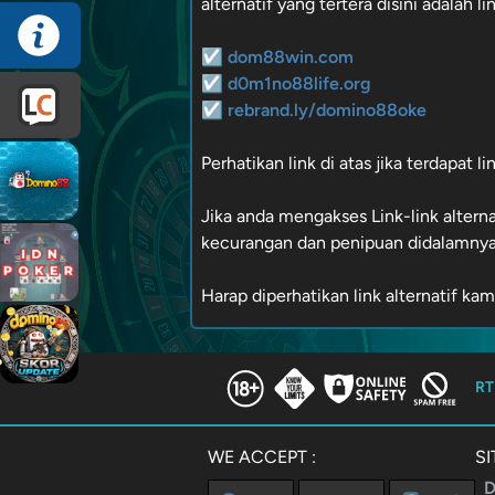
alternatif yang tertera disini adalah l
☑️
dom88win.com
☑️
d0m1no88life.org
☑️
rebrand.ly/domino88oke
Perhatikan link di atas jika terdapat 
Jika anda mengakses Link-link alte
kecurangan dan penipuan didalamny
Harap diperhatikan link alternatif kam
RT
WE ACCEPT :
SI